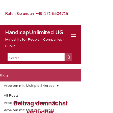
Rufen Sie uns an:
+49-171-5504715
HandicapUnlimited UG
Mindshift for People - Companies -
Public
Blog
Arbeiten mit Multiple Sklerose
All Posts
Beitrag demnächst
Arbeiten mit einer Behinderung
Arbeiten mit Multiple Sklerose
verfügbar